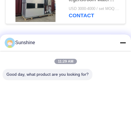
koeltoren
USD 3000-4000 / set MOQ:1 SET
CONTACT
populaire categorieën
Alle
Sunshine
inductie smeltende
Grote Smeltende
11:29 AM
oven
Oven
Good day, what product are you looking for?
Kleine Inductie
Inductie het
Smeltende Oven
Verwarmen Machine
inductie dovende
Inductie Solderende
machine
Machine