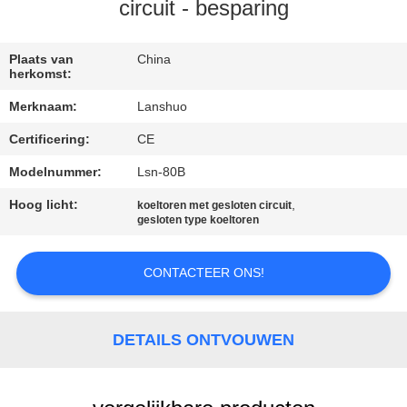
CONTACTEER
circuit - besparing
ONS
Plaats van
China
herkomst:
NIEUWS
Merknaam:
Lanshuo
Certificering:
CE
VERZOEK
OM EEN
Modelnummer:
Lsn-80B
CITAAT
Hoog licht:
,
koeltoren met gesloten circuit
gesloten type koeltoren
SITEMAP
CONTACTEER ONS!
PRIVACYBELEID
DETAILS ONTVOUWEN