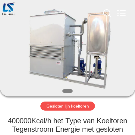
Zhengzhou
Lanshuo
Electronics
Co.,
Ltd.
All
Rights
Reserved.
HUIS
PRODUCTEN
ONGEVEER
ONS
FABRIEKSREIS
Gesloten lijn koeltoren
KWALITEITSCONTROLE
400000Kcal/h het Type van Koeltoren
Tegenstroom Energie met gesloten