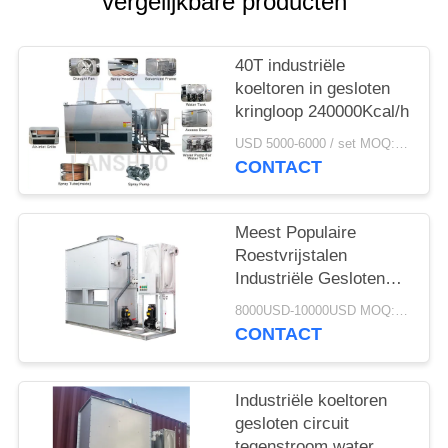
vergelijkbare producten
40T industriële
koeltoren in gesloten
kringloop 240000Kcal/h
USD 5000-6000 / set MOQ:1 set
CONTACT
Meest Populaire
Roestvrijstalen
Industriële Gesloten
Koeltoren Koeltoren
8000USD-10000USD MOQ:1 SET
Met Standaard
CONTACT
Accessoires Truewate
Koelwatertoren
Industriële koeltoren
gesloten circuit
tegenstroom water