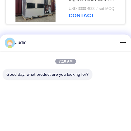
koeltoren
USD 3000-4000 / set MOQ:1 SET
CONTACT
populaire categorieën
Alle
Judie
inductie smeltende
Grote Smeltende
7:10 AM
oven
Oven
Good day, what product are you looking for?
Kleine Inductie
Inductie het
Smeltende Oven
Verwarmen Machine
inductie dovende
Inductie Solderende
machine
Machine