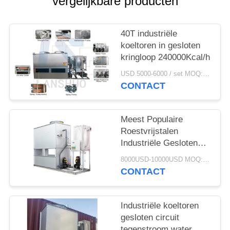
vergelijkbare producten
40T industriële
koeltoren in gesloten
kringloop 240000Kcal/h
USD 5000-6000 / set MOQ:1 set
CONTACT
Meest Populaire
Roestvrijstalen
Industriële Gesloten
Koeltoren Koeltoren
8000USD-10000USD MOQ:1 SET
Met Standaard
CONTACT
Accessoires Truewate
Koelwatertoren
Industriële koeltoren
gesloten circuit
tegenstroom water