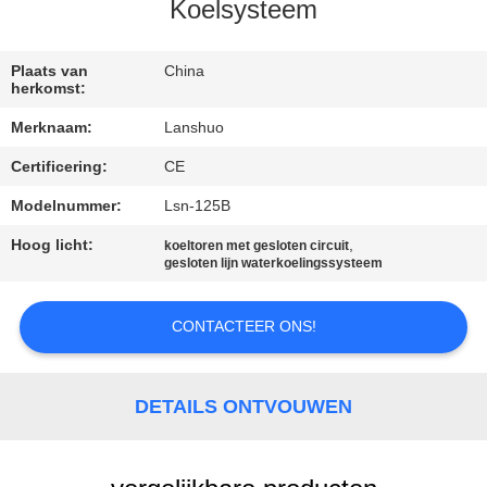
CONTACTEER
Koelsysteem
ONS
Plaats van
China
herkomst:
NIEUWS
Merknaam:
Lanshuo
Certificering:
CE
VERZOEK
OM EEN
Modelnummer:
Lsn-125B
CITAAT
Hoog licht:
,
koeltoren met gesloten circuit
gesloten lijn waterkoelingssysteem
SITEMAP
CONTACTEER ONS!
PRIVACYBELEID
DETAILS ONTVOUWEN