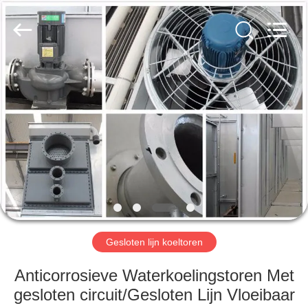
Zhengzhou
Lanshuo
Electronics
Co.,
Ltd.
All
Rights
Reserved.
HUIS
PRODUCTEN
ONGEVEER
ONS
FABRIEKSREIS
Gesloten lijn koeltoren
KWALITEITSCONTROLE
Anticorrosieve Waterkoelingstoren Met
gesloten circuit/Gesloten Lijn Vloeibaar