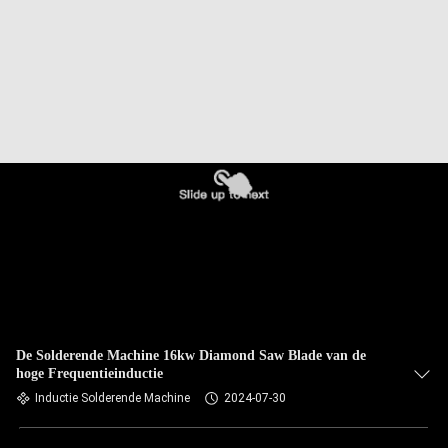
CONTACTEER
ONS
NIEUWS
VERZOEK
OM EEN
CITAAT
SITEMAP
PRIVACYBELEID
De Solderende Machine 16kw Diamond Saw Blade van de
hoge Frequentieinductie
Inductie Solderende Machine
2024-07-30