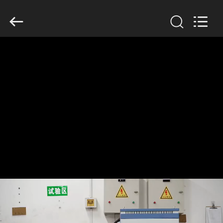
Zhengzhou
Lanshuo
Electronics
Co.,
Ltd.
All
Rights
Reserved.
HUIS
PRODUCTEN
ONGEVEER
ONS
FABRIEKSREIS
KWALITEITSCONTROLE