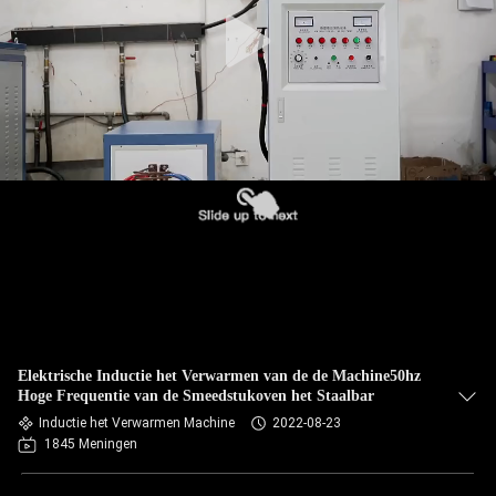
CONTACTEER
ONS
NIEUWS
VERZOEK
OM EEN
CITAAT
SITEMAP
Elektrische Inductie het Verwarmen van de de Machine50hz
PRIVACYBELEID
Hoge Frequentie van de Smeedstukoven het Staalbar
Inductie het Verwarmen Machine
2022-08-23
1845 Meningen