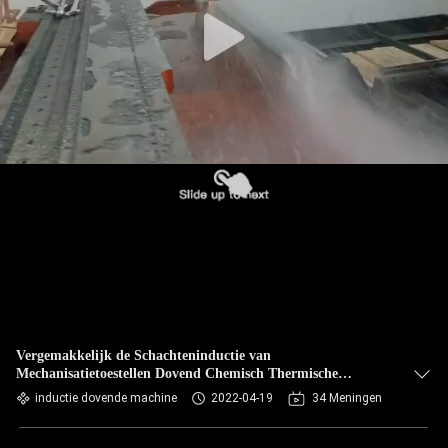
CONTACTEER
ONS
NIEUWS
VERZOEK
OM EEN
CITAAT
SITEMAP
PRIVACYBELEID
Vergemakkelijk de Schachteninductie van
Mechanisatietoestellen Dovend Chemisch Thermische
behandelingsmateriaal
inductie dovende machine
2022-04-19
34 Meningen