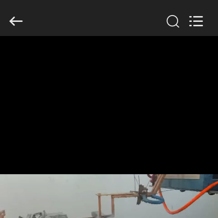
Zhengzhou
Lanshuo
Electronics
Co.,
Ltd.
All
Rights
Reserved.
HUIS
PRODUCTEN
ONGEVEER
ONS
FABRIEKSREIS
KWALITEITSCONTROLE