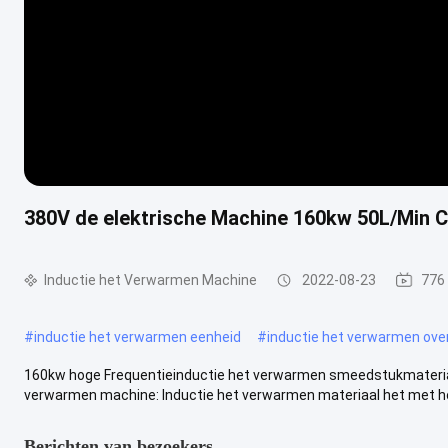
380V de elektrische Machine 160kw 50L/Min C
Inductie het Verwarmen Machine
2022-08-23
776
#
inductie het verwarmen eenheid
#
inductie het verwarmen ove
160kw hoge Frequentieinductie het verwarmen smeedstukmateriaal 1
verwarmen machine: Inductie het verwarmen materiaal het met ho
Berichten van bezoekers