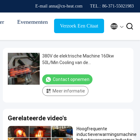
E-mail anna@cn-heat.com
TEL.: 86-371-55021983
er
Evenementen


Verzoek Een Citaat
380V de elektrische Machine 160kw
50L/Min Cooling van de
Inductiethermische behandeling
Contact opnemen
Meer informatie
Gerelateerde video's
Hoogfrequente
inductieverwarmingsmachine