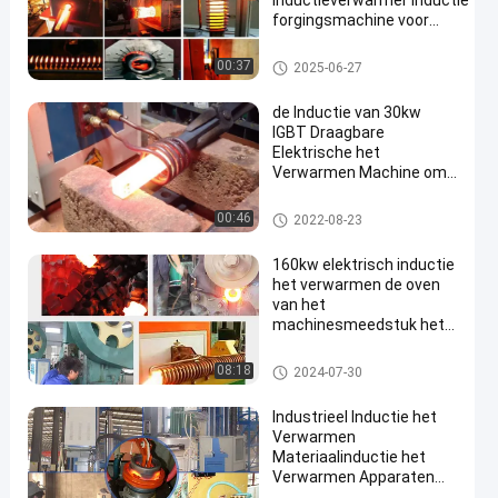
Inductieverwarmer Inductie
forgingsmachine voor
verwarming van
staafversnellingen
Inductie het Verwarmen Machine
00:37
2025-06-27
de Inductie van 30kw
IGBT Draagbare
Elektrische het
Verwarmen Machine om
Hoge Frequentie Te
smeden
Inductie het Verwarmen Machi
00:46
2022-08-23
ne
160kw elektrisch inductie
het verwarmen de oven
van het
machinesmeedstuk het
verwarmen materiaal
Inductie het Verwarmen Machi
08:18
2024-07-30
ne
Industrieel Inductie het
Verwarmen
Materiaalinductie het
Verwarmen Apparaten
Gemakkelijk Onderhoud