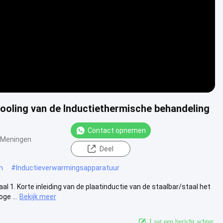
ooling van de Inductiethermische behandeling
Contact opnemen
 Meningen
Deel
n
#
Inductieverwarmingsapparatuur
. Korte inleiding van de plaatinductie van de staalbar/staal het
ge ...
Bekijk meer
Laat een bericht achter.