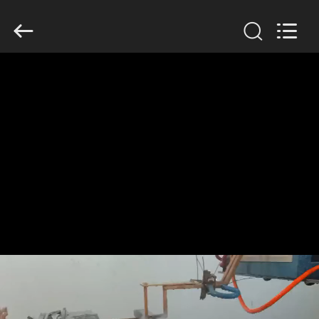
Zhengzhou
Lanshuo
Electronics
Co.,
Ltd.
All
Rights
Reserved.
HUIS
PRODUCTEN
ONGEVEER
ONS
FABRIEKSREIS
KWALITEITSCONTROLE