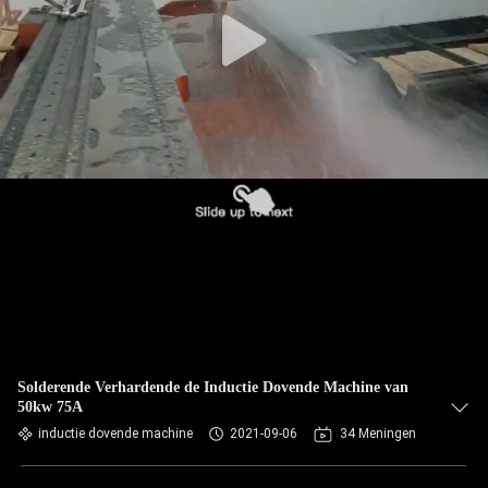
CONTACTEER
ONS
NIEUWS
VERZOEK
OM EEN
CITAAT
SITEMAP
PRIVACYBELEID
Solderende Verhardende de Inductie Dovende Machine van
50kw 75A
inductie dovende machine
2021-09-06
34 Meningen