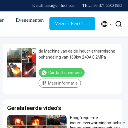
E-mail anna@cn-heat.com
TEL.: 86-371-55021983
er
Evenementen


Verzoek Een Citaat
de Machine van de de Inductiethermische
behandeling van 160kw 240A 0.2MPa
Contact opnemen
Meer informatie
Gerelateerde video's
Hoogfrequente
inductieverwarmingsmachine