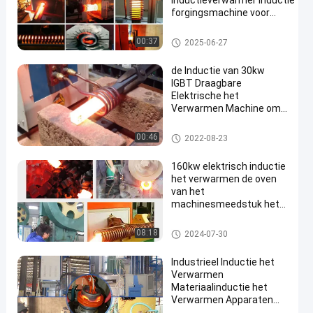
Inductieverwarmer Inductie
forgingsmachine voor
verwarming van
staafversnellingen
Inductie het Verwarmen Machine
00:37
2025-06-27
de Inductie van 30kw
IGBT Draagbare
Elektrische het
Verwarmen Machine om
en
Hoge Frequentie Te
smeden
Inductie het Verwarmen Machi
00:46
2022-08-23
ne
160kw elektrisch inductie
het verwarmen de oven
van het
machinesmeedstuk het
verwarmen materiaal
Inductie het Verwarmen Machi
08:18
2024-07-30
ne
Industrieel Inductie het
Verwarmen
Materiaalinductie het
Verwarmen Apparaten
Gemakkelijk Onderhoud