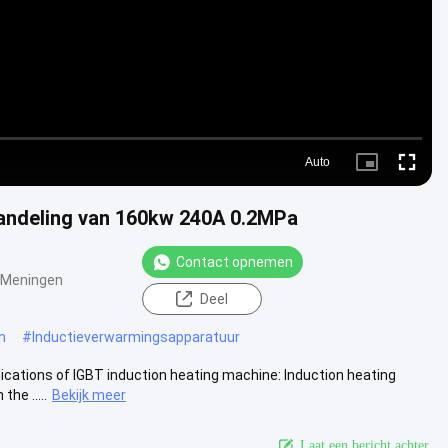
Auto
Picture-
Fullscre
in-
Picture
handeling van 160kw 240A 0.2MPa
Contact opnemen
 Meningen
Deel
n
#
Inductieverwarmingsapparatuur
lications of IGBT induction heating machine: Induction heating
he .....
Bekijk meer
Laat een bericht achter.