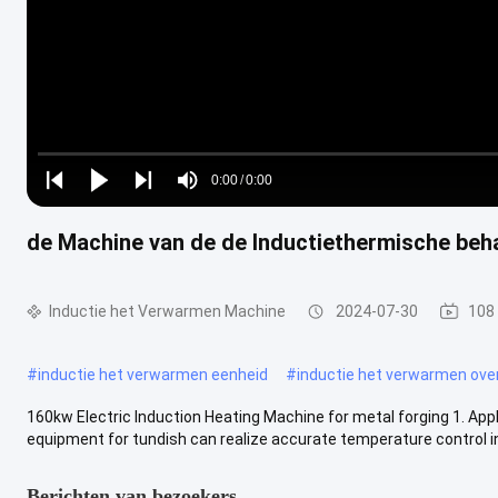
Loaded
:
0%
0:00
/
0:00
Play
Play
Play
Mute
Current
Duration
next
next
de Machine van de de Inductiethermische be
Time
Inductie het Verwarmen Machine
2024-07-30
108
#
inductie het verwarmen eenheid
#
inductie het verwarmen ove
160kw Electric Induction Heating Machine for metal forging 1. App
equipment for tundish can realize accurate temperature control in t
Berichten van bezoekers