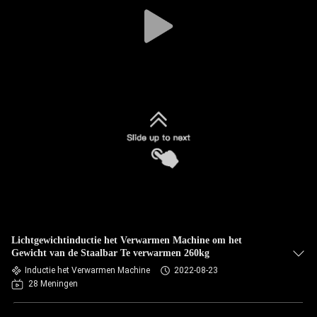
CONTACTEER
ONS
NIEUWS
VERZOEK
OM EEN
CITAAT
SITEMAP
Lichtgewichtinductie het Verwarmen Machine om het
PRIVACYBELEID
Gewicht van de Staalbar Te verwarmen 260kg
Inductie het Verwarmen Machine
2022-08-23
28 Meningen