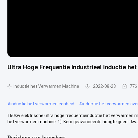
Ultra Hoge Frequentie Industrieel Inductie h
Inductie het Verwarmen Machine
2022-08-23
776
#
inductie het verwarmen eenheid
#
inductie het verwarmen ove
160kw elektrische ultra hoge frequentieinductie het verwarmen m
het verwarmen machine: 1). Keur geavanceerde hoogte goed - kwal
Berichten van bezoekers