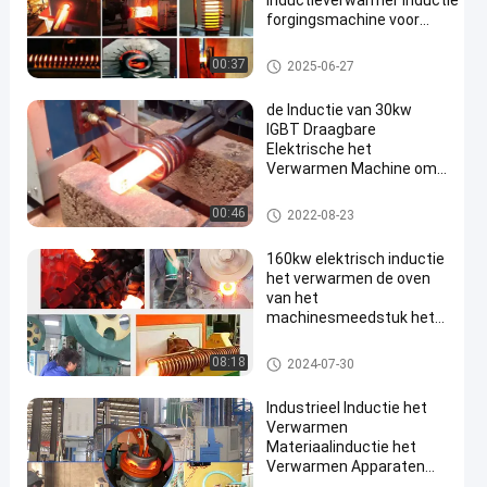
Inductieverwarmer Inductie
forgingsmachine voor
verwarming van
staafversnellingen
Inductie het Verwarmen Machine
00:37
2025-06-27
de Inductie van 30kw
IGBT Draagbare
Elektrische het
Verwarmen Machine om
Hoge Frequentie Te
smeden
Inductie het Verwarmen Machi
00:46
2022-08-23
ne
160kw elektrisch inductie
het verwarmen de oven
van het
machinesmeedstuk het
verwarmen materiaal
Inductie het Verwarmen Machi
08:18
2024-07-30
ne
Industrieel Inductie het
Verwarmen
Materiaalinductie het
Verwarmen Apparaten
Gemakkelijk Onderhoud