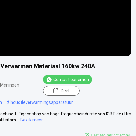
et Verwarmen Materiaal 160kw 240A
Contact opnemen
 Meningen
Deel
n
#
Inductieverwarmingsapparatuur
achine 1. Eigenschap van hoge frequentieinductie van IGBT de ultra
iteitsm...
Bekijk meer
Laat een bericht achter.