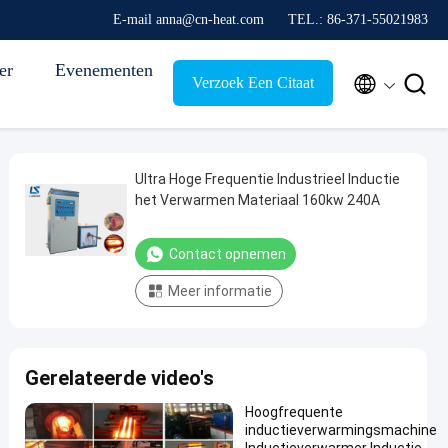
E-mail anna@cn-heat.com
TEL.: 86-371-55021983
er
Evenementen


Verzoek Een Citaat
Ultra Hoge Frequentie Industrieel Inductie
het Verwarmen Materiaal 160kw 240A
Contact opnemen
Meer informatie
Gerelateerde video's
Hoogfrequente
inductieverwarmingsmachine