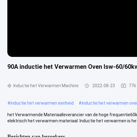
90A inductie het Verwarmen Oven lsw-60/60kw
Inductie het Verwarmen Machine
2022-08-23
776
#
inductie het verwarmen eenheid
#
inductie het verwarmen ove
het Verwarmende Materiaalleverancier van de hoge frequentie60kw e
elektrisch het verwarmen materiaal: Inductie het verwarmen is het 
Berichten van bezoekers