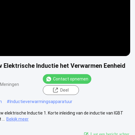
 Elektrische Inductie het Verwarmen Eenheid
Contact opnemen
 Meningen
Deel
n
#
Inductieverwarmingsapparatuur
lektrische Inductie 1. Korte inleiding van de inductie van IGBT
...
Bekijk meer
Laat een bericht achter.