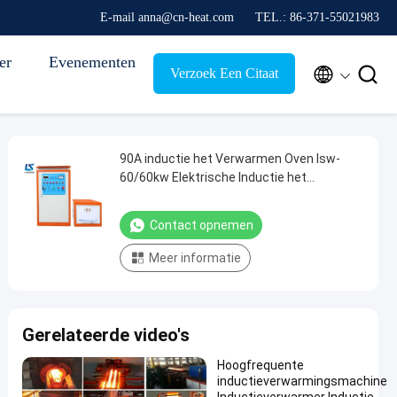
E-mail anna@cn-heat.com
TEL.: 86-371-55021983
er
Evenementen


Verzoek Een Citaat
90A inductie het Verwarmen Oven lsw-
60/60kw Elektrische Inductie het
Verwarmen Eenheid
Contact opnemen
Meer informatie
Gerelateerde video's
Hoogfrequente
inductieverwarmingsmachine