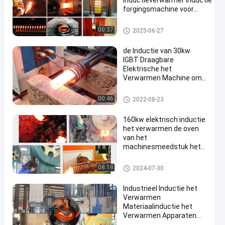
Inductieverwarmer Inductie
forgingsmachine voor
verwarming van
staafversnellingen
Inductie het Verwarmen Machine
00:37
2025-06-27
de Inductie van 30kw
IGBT Draagbare
Elektrische het
Verwarmen Machine om
Hoge Frequentie Te
smeden
Inductie het Verwarmen Machi
00:46
2022-08-23
ne
160kw elektrisch inductie
het verwarmen de oven
van het
machinesmeedstuk het
verwarmen materiaal
Inductie het Verwarmen Machi
08:18
2024-07-30
ne
Industrieel Inductie het
Verwarmen
Materiaalinductie het
Verwarmen Apparaten
Gemakkelijk Onderhoud