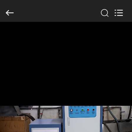
Zhengzhou
Lanshuo
Electronics
Co.,
Ltd.
All
Rights
Reserved.
HUIS
PRODUCTEN
ONGEVEER
ONS
FABRIEKSREIS
KWALITEITSCONTROLE