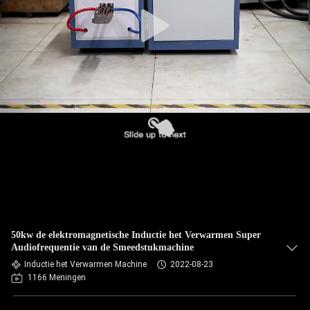
CONTACTEER
ONS
NIEUWS
VERZOEK
OM EEN
CITAAT
SITEMAP
50kw de elektromagnetische Inductie het Verwarmen Super
PRIVACYBELEID
Audiofrequentie van de Smeedstukmachine
Inductie het Verwarmen Machine
2022-08-23
1166 Meningen