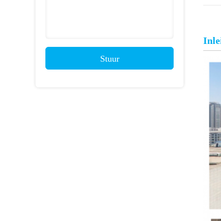
Inle
Stuur