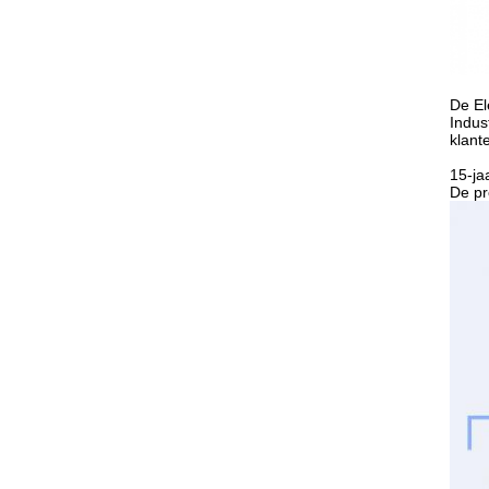
De El
Indus
klant
15-ja
De pr