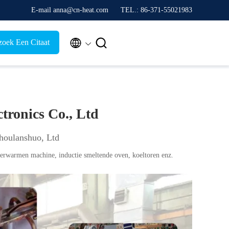
E-mail anna@cn-heat.com
TEL.: 86-371-55021983


zoek Een Citaat
ronics Co., Ltd
houlanshuo, Ltd
verwarmen machine, inductie smeltende oven, koeltoren enz.