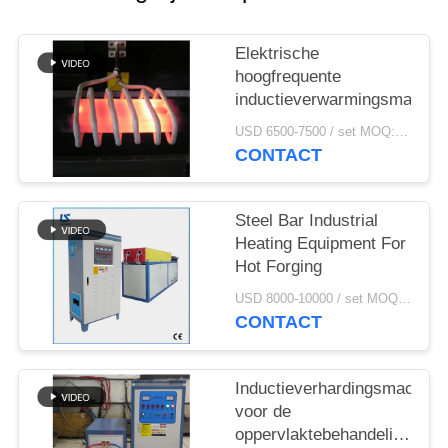
Elektrische
hoogfrequente
inductieverwarmingsmachin
USD 6500-7500 / set MOQ:1 reeks
CONTACT
Steel Bar Industrial
Heating Equipment For
Hot Forging
USD 8000-10000 / set MOQ:1 set
CONTACT
Inductieverhardingsmachine
voor de
oppervlaktebehandeling