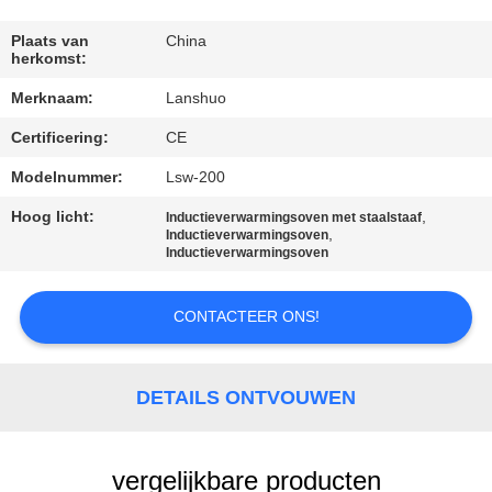
CONTACTEER
ONS
Plaats van
China
herkomst:
Merknaam:
Lanshuo
NIEUWS
Certificering:
CE
VERZOEK
Modelnummer:
Lsw-200
OM EEN
Hoog licht:
,
Inductieverwarmingsoven met staalstaaf
,
Inductieverwarmingsoven
CITAAT
Inductieverwarmingsoven
SITEMAP
CONTACTEER ONS!
PRIVACYBELEID
DETAILS ONTVOUWEN
vergelijkbare producten