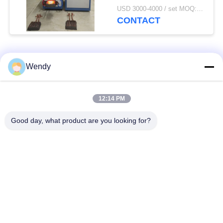
van staalplaten
USD 3000-4000 / set MOQ:1 set
CONTACT
populaire categorieën
Alle
Wendy
inductie smeltende
Grote Smeltende
12:14 PM
oven
Oven
Good day, what product are you looking for?
Kleine Inductie
Inductie het
Smeltende Oven
Verwarmen Machine
inductie dovende
Inductie Solderende
machine
Machine
CNC Dovende