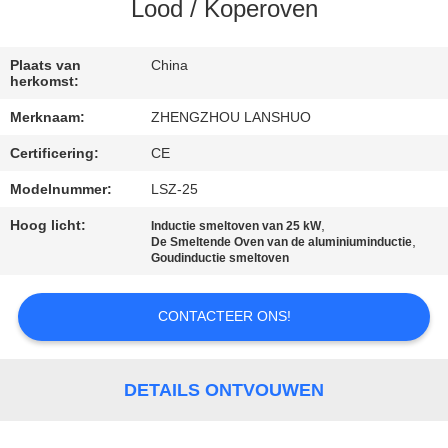
CONTACTEER
Lood / Koperoven
ONS
Plaats van
China
herkomst:
NIEUWS
Merknaam:
ZHENGZHOU LANSHUO
Certificering:
CE
VERZOEK
OM EEN
Modelnummer:
LSZ-25
CITAAT
Hoog licht:
,
Inductie smeltoven van 25 kW
,
De Smeltende Oven van de aluminiuminductie
Goudinductie smeltoven
SITEMAP
CONTACTEER ONS!
PRIVACYBELEID
DETAILS ONTVOUWEN