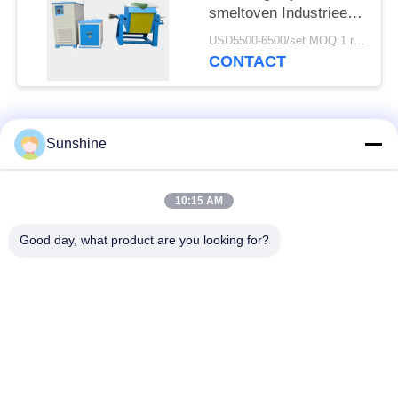
smeltoven Industrieel
elektrisch metaal
USD5500-6500/set MOQ:1 reeks
smelten
CONTACT
populaire categorieën
Alle
Sunshine
inductie smeltende
Grote Smeltende
10:15 AM
oven
Oven
Good day, what product are you looking for?
Kleine Inductie
Inductie het
Smeltende Oven
Verwarmen Machine
inductie dovende
Inductie Solderende
machine
Machine