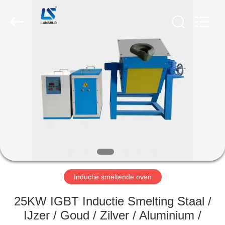
Zhengzhou
Lanshuo
Electronics
Co.,
Ltd.
All
Rights
Reserved.
HUIS
PRODUCTEN
ONGEVEER
ONS
FABRIEKSREIS
Inductie smeltende oven
KWALITEITSCONTROLE
25KW IGBT Inductie Smelting Staal /
IJzer / Goud / Zilver / Aluminium /