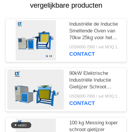
vergelijkbare producten
Industriële de Inductie
Smeltende Oven van
70kw 25kg voor het
Aluminiumschroot van
USD6000-7000 / set MOQ:1 reeks
het Staalijzer
CONTACT
90kW Elektrische
Industriële Inductie
Gietijzer Schroot
Smeltoven Met Tiegels
USD6000-7000 / set MOQ:1 set
CONTACT
100 kg Messing koper
schroot gietijzer