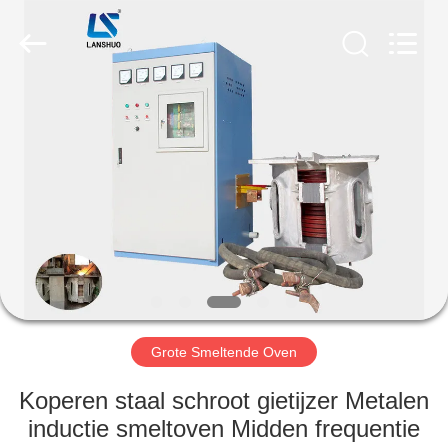
Zhengzhou
Lanshuo
Electronics
Co.,
Ltd.
All
Rights
Reserved.
HUIS
PRODUCTEN
ONGEVEER
ONS
FABRIEKSREIS
Grote Smeltende Oven
KWALITEITSCONTROLE
Koperen staal schroot gietijzer Metalen
inductie smeltoven Midden frequentie