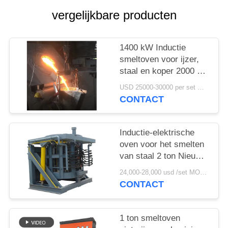
vergelijkbare producten
1400 kW Inductie
smeltoven voor ijzer,
staal en koper 2000 kg
Capaciteit
USD 25000-30000 per set MOQ:1 set
CONTACT
Inductie-elektrische
oven voor het smelten
van staal 2 ton Nieuw
type geleidende
24,000-28,000 usd /set MOQ:1 Instellen
inductieverwarming
CONTACT
voor industrieel gebruik
1 ton smeltoven