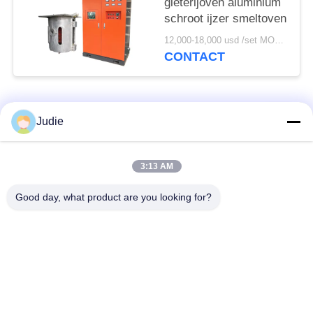
gieterijoven aluminium
schroot ijzer smeltoven
12,000-18,000 usd /set MOQ:1 Instellen
CONTACT
populaire categorieën
Alle
Judie
inductie smeltende
Grote Smeltende
3:13 AM
oven
Oven
Good day, what product are you looking for?
Kleine Inductie
Inductie het
Smeltende Oven
Verwarmen Machine
inductie dovende
Inductie Solderende
machine
Machine