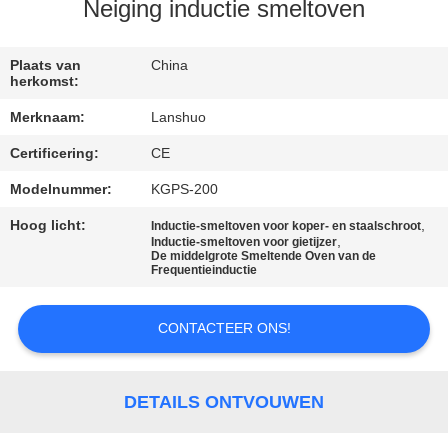
CONTACTEER
Neiging inductie smeltoven
ONS
Plaats van
China
herkomst:
NIEUWS
Merknaam:
Lanshuo
Certificering:
CE
VERZOEK
OM EEN
Modelnummer:
KGPS-200
CITAAT
Hoog licht:
,
Inductie-smeltoven voor koper- en staalschroot
,
Inductie-smeltoven voor gietijzer
De middelgrote Smeltende Oven van de
Frequentieinductie
SITEMAP
CONTACTEER ONS!
PRIVACYBELEID
DETAILS ONTVOUWEN