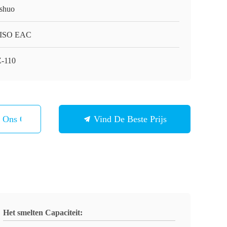
shuo
 ISO EAC
-110
t Ons Op
Vind De Beste Prijs
Het smelten Capaciteit: