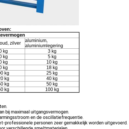
oven:
tevermogen
aluminium,
oud, zilver
aluminiumlegering
0 kg
3 kg
0 kg
5 kg
0 kg
10 kg
0 kg
18 kg
0 kg
25 kg
0 kg
40 kg
0 kg
50 kg
0 kg
100 kg
ten.
aan bij maximaal uitgangsvermogen.
rmingsstroom en de oscillatiefrequentie.
 niet-professionele personen zeer gemakkelijk worden uitgevoerd.
or verschillende smeltmaterialen.