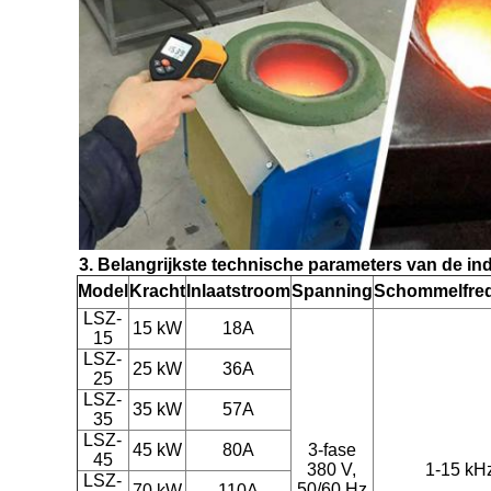
3. Belangrijkste technische parameters van de in
Model
Kracht
Inlaatstroom
Spanning
Schommelfreq
LS
Z-
15 kW
18A
15
LSZ-
25 kW
36A
25
LSZ-
35 kW
57A
35
LSZ-
45 kW
80A
3-fase
45
380 V,
1-15 kH
LSZ-
50/60 Hz
70 kW
110A