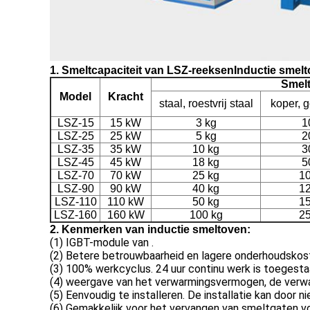
1. Smeltcapaciteit van LSZ-reeksen
Inductie smelt
Smel
Model
Kracht
staal, roestvrij staal
koper, g
LSZ-15
15 kW
3 kg
1
LSZ-25
25 kW
5 kg
2
LSZ-35
35 kW
10 kg
3
LSZ-45
45 kW
18 kg
5
LSZ-70
70 kW
25 kg
10
LSZ-90
90 kW
40 kg
12
LSZ-110
110 kW
50 kg
15
LSZ-160
160 kW
100 kg
25
2. Kenmerken van inductie smeltoven:
(1) IGBT-module van .
(2) Betere betrouwbaarheid en lagere onderhoudskos
(3) 100% werkcyclus. 24 uur continu werk is toegest
(4) weergave van het verwarmingsvermogen, de verwa
(5) Eenvoudig te installeren. De installatie kan door
(6) Gemakkelijk voor het vervangen van smeltgaten vo