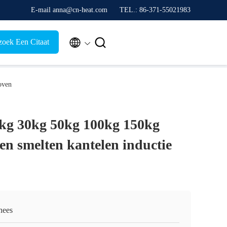
E-mail anna@cn-heat.com
TEL.: 86-371-55021983


zoek Een Citaat
oven
kg 30kg 50kg 100kg 150kg
ten smelten kantelen inductie
nees