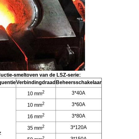
ductie-smeltoven van de LSZ-serie:
uentie
Verbinding
draad
Beheersschakelaar
2
3*40A
10 mm
2
3*60A
10 mm
2
3*80A
16 mm
2
3*120A
35 mm
z
2
3*150A