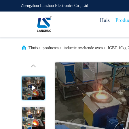
Zhengzhou Lanshuo Electronics Co., Ltd
Huis
Produ
Thuis
>
producten
>
inductie smeltende oven
>
IGBT 10kg 20