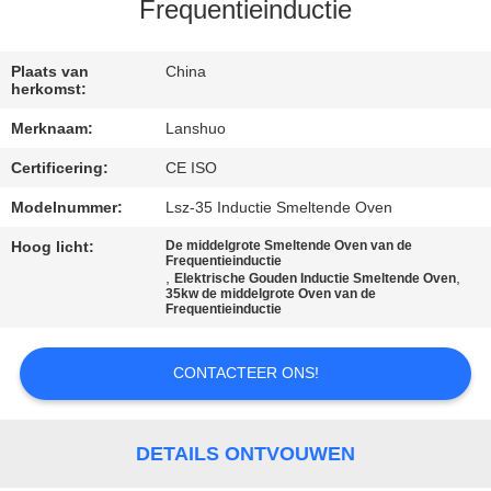
CONTACTEER
Frequentieinductie
ONS
Plaats van
China
herkomst:
NIEUWS
Merknaam:
Lanshuo
Certificering:
CE ISO
VERZOEK
OM EEN
Modelnummer:
Lsz-35 Inductie Smeltende Oven
CITAAT
Hoog licht:
De middelgrote Smeltende Oven van de
Frequentieinductie
,
,
Elektrische Gouden Inductie Smeltende Oven
35kw de middelgrote Oven van de
Frequentieinductie
SITEMAP
CONTACTEER ONS!
PRIVACYBELEID
DETAILS ONTVOUWEN