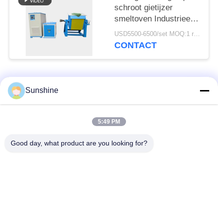
schroot gietijzer
smeltoven Industrieel
elektrisch metaal
USD5500-6500/set MOQ:1 reeks
smelten
CONTACT
populaire categorieën
Alle
Sunshine
inductie smeltende
Grote Smeltende
5:49 PM
oven
Oven
Good day, what product are you looking for?
Kleine Inductie
Inductie het
Smeltende Oven
Verwarmen Machine
inductie dovende
Inductie Solderende
machine
Machine