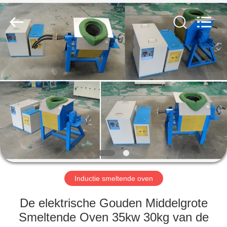
Zhengzhou
Lanshuo
Electronics
Co.,
Ltd.
All
Rights
Reserved.
HUIS
PRODUCTEN
ONGEVEER
ONS
FABRIEKSREIS
Inductie smeltende oven
KWALITEITSCONTROLE
De elektrische Gouden Middelgrote
Smeltende Oven 35kw 30kg van de