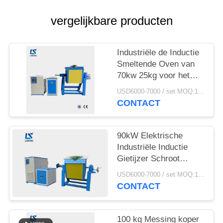
vergelijkbare producten
Industriële de Inductie
Smeltende Oven van
70kw 25kg voor het
Aluminiumschroot van
USD6000-7000 / set MOQ:1 reeks
het Staalijzer
CONTACT
90kW Elektrische
Industriële Inductie
Gietijzer Schroot
Smeltoven Met Tiegels
USD6000-7000 / set MOQ:1 set
CONTACT
100 kg Messing koper