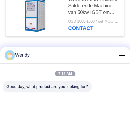
Solderende Machine
van 50kw IGBT om
soldere/Lassen/Te
USD 1000-1600 / set MOQ:1 set
verwarmen
CONTACT
populaire categorieën
Alle
Wendy
inductie smeltende
Grote Smeltende
7:12 AM
oven
Oven
Good day, what product are you looking for?
Kleine Inductie
Inductie het
Smeltende Oven
Verwarmen Machine
inductie dovende
Inductie Solderende
machine
Machine