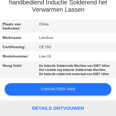
CONTACTEER
handbediend Inductie Solderend het
ONS
Verwarmen Lassen
NIEUWS
Plaats van
China
herkomst:
Merknaam:
Lanshuo
VERZOEK
Certificering:
CE ISO
OM EEN
Modelnummer:
Lsw-16
CITAAT
Hoog licht:
,
De Inductie Solderende Machine van IGBT 16kw
,
Het carbide zag Inductie Solderende Machine
SITEMAP
De inductie solderend materiaal van IGBT 16kw
CONTACTEER ONS!
PRIVACYBELEID
DETAILS ONTVOUWEN