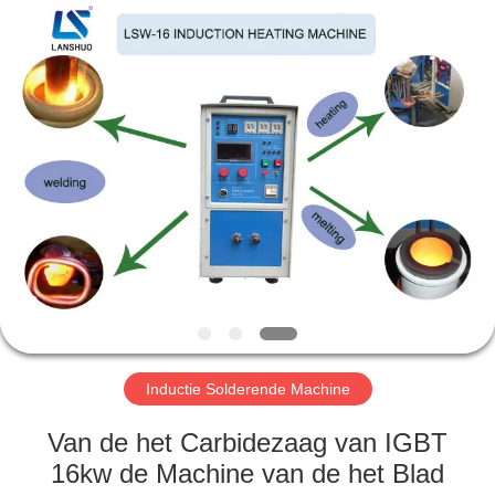
Zhengzhou
Lanshuo
Electronics
Co.,
Ltd.
All
Rights
Reserved.
HUIS
PRODUCTEN
ONGEVEER
ONS
FABRIEKSREIS
Inductie Solderende Machine
KWALITEITSCONTROLE
Van de het Carbidezaag van IGBT
16kw de Machine van de het Blad