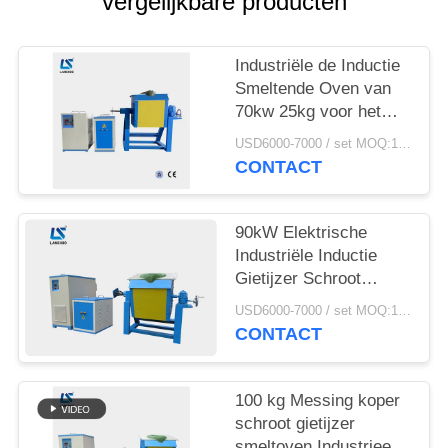
vergelijkbare producten
Industriële de Inductie
Smeltende Oven van
70kw 25kg voor het
Aluminiumschroot van
USD6000-7000 / set MOQ:1 reeks
het Staalijzer
CONTACT
90kW Elektrische
Industriële Inductie
Gietijzer Schroot
Smeltoven Met Tiegels
USD6000-7000 / set MOQ:1 set
CONTACT
100 kg Messing koper
schroot gietijzer
smeltoven Industrieel