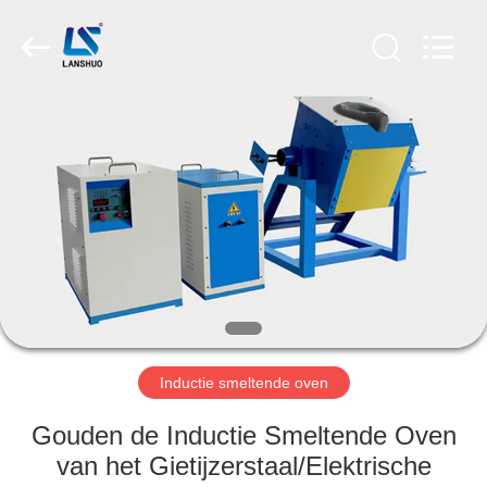
Zhengzhou
Lanshuo
Electronics
Co.,
Ltd.
All
Rights
Reserved.
HUIS
PRODUCTEN
ONGEVEER
ONS
FABRIEKSREIS
Inductie smeltende oven
KWALITEITSCONTROLE
Gouden de Inductie Smeltende Oven
van het Gietijzerstaal/Elektrische