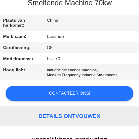
CONTACTEER
Smeltende Machine 70kw
ONS
Plaats van
China
herkomst:
NIEUWS
Merknaam:
Lanshuo
Certificering:
CE
VERZOEK
OM EEN
Modelnummer:
Lsz-70
CITAAT
Hoog licht:
,
Inductie Smeltende machine
Medium Frequency Inductie Smeltovens
SITEMAP
CONTACTEER ONS!
PRIVACYBELEID
DETAILS ONTVOUWEN