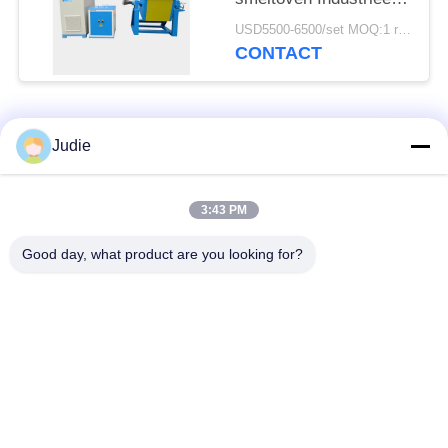
elektrisch metaal
USD5500-6500/set MOQ:1 reeks
smelten
CONTACT
populaire categorieën
Alle
Judie
inductie smeltende
Grote Smeltende
3:43 PM
oven
Oven
Good day, what product are you looking for?
Kleine Inductie
Inductie het
Smeltende Oven
Verwarmen Machine
inductie dovende
Inductie Solderende
machine
Machine