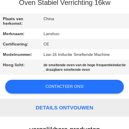
CONTACTEER
Oven Stabiel Verrichting 16kw
ONS
Plaats van
China
herkomst:
NIEUWS
Merknaam:
Lanshuo
Certificering:
CE
VERZOEK
OM EEN
Modelnummer:
Lsw-16 Inductie Smeltende Machine
CITAAT
Hoog licht:
de smeltende oven van de hoge frequentieinductie
,
draagbare smeltende oven
SITEMAP
CONTACTEER ONS!
PRIVACYBELEID
DETAILS ONTVOUWEN