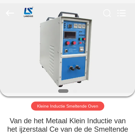
Zhengzhou
Lanshuo
Electronics
Co.,
Ltd.
All
Rights
Reserved.
HUIS
PRODUCTEN
ONGEVEER
ONS
FABRIEKSREIS
Kleine Inductie Smeltende Oven
KWALITEITSCONTROLE
Van de het Metaal Klein Inductie van
het ijzerstaal Ce van de de Smeltende