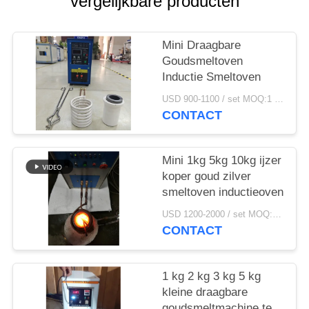
vergelijkbare producten
Mini Draagbare
Goudsmeltoven
Inductie Smeltoven
USD 900-1100 / set MOQ:1 set
CONTACT
Mini 1kg 5kg 10kg ijzer
koper goud zilver
smeltoven inductieoven
USD 1200-2000 / set MOQ:1 set
CONTACT
1 kg 2 kg 3 kg 5 kg
kleine draagbare
goudsmeltmachine te