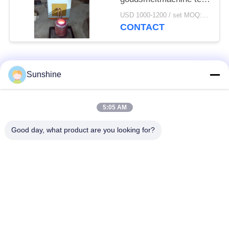
koop
USD 1000-1200 / set MOQ:1 set
CONTACT
populaire categorieën
Alle
Sunshine
inductie smeltende
Grote Smeltende
5:05 AM
oven
Oven
Good day, what product are you looking for?
Kleine Inductie
Inductie het
Smeltende Oven
Verwarmen Machine
inductie dovende
Inductie Solderende
machine
Machine