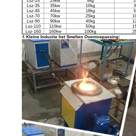
Lsz-25
25kw
5kg
2
Lsz-35
35kw
10kg
3
Lsz-45
45kw
18kg
5
Lsz-70
70kw
25kg
1
Lsz-90
90kw
40kg
1
Lsz-110
110kw
50kg
1
Lsz-160
160kw
100kg
2
4.
Kleine Inductie het Smelten Oventoepassing: