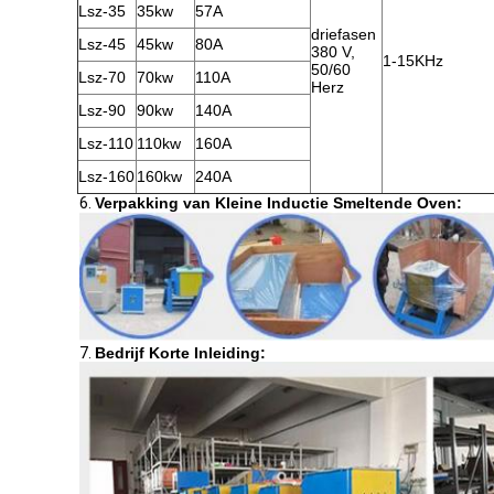
Lsz-35
35kw
57A
driefasen
Lsz-45
45kw
80A
380 V,
1-15KHz
50/60
Lsz-70
70kw
110A
Herz
Lsz-90
90kw
140A
Lsz-110
110kw
160A
Lsz-160
160kw
240A
6.
Verpakking van Kleine Inductie Smeltende Oven:
7.
Bedrijf Korte Inleiding: