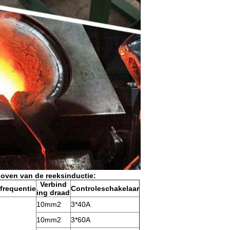
oven van de reeksinductie:
Verbind
requentie
Controleschakelaar
ing draad
10mm2
3*40A
10mm2
3*60A