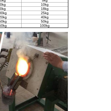
0kg
5kg
0kg
10kg
0kg
18kg
00kg
25kg
20kg
40kg
50kg
50kg
50kg
100kg