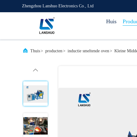
Zhengzhou Lanshuo Electronics Co., Ltd
Huis
Produ
Thuis
>
producten
>
inductie smeltende oven
>
Kleine Midd