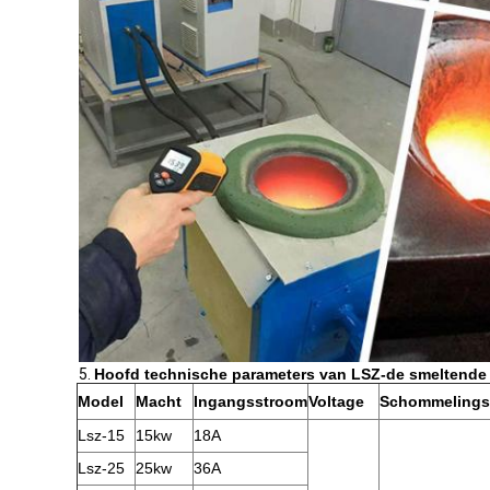
5.
Hoofd technische parameters van LSZ-de smeltende 
Model
Macht
Ingangsstroom
Voltage
Schommelingsf
Lsz-15
15kw
18A
Lsz-25
25kw
36A