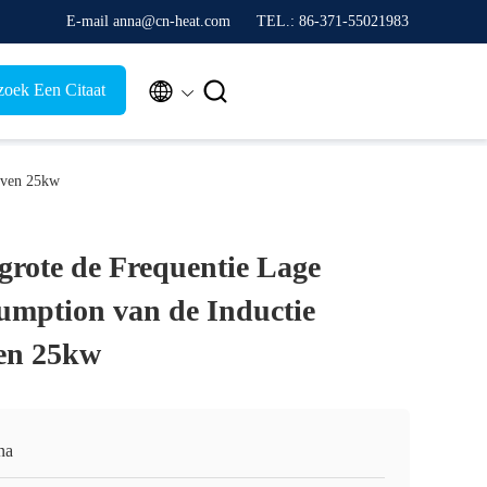
E-mail anna@cn-heat.com
TEL.: 86-371-55021983


zoek Een Citaat
Oven 25kw
grote de Frequentie Lage
mption van de Inductie
en 25kw
na