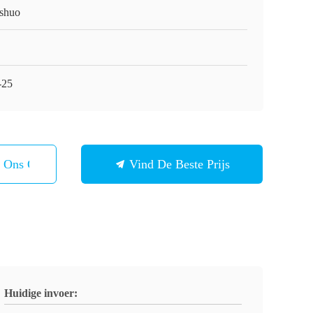
shuo
-25
t Ons Op
Vind De Beste Prijs
Huidige invoer: