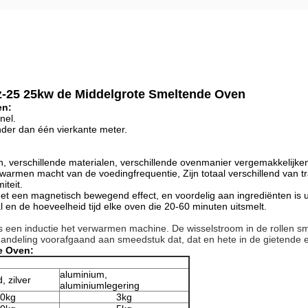
sz-25 25kw de Middelgrote Smeltende Oven
en:
nel.
inder dan één vierkante meter.
 verschillende materialen, verschillende ovenmanier vergemakkelijken 
erwarmen macht van de voedingfrequentie, Zijn totaal verschillend van tr
iteit.
t een magnetisch bewegend effect, en voordelig aan ingrediënten is u
en de hoeveelheid tijd elke oven die 20-60 minuten uitsmelt.
s een inductie het verwarmen machine. De wisselstroom in de rollen s
ndeling voorafgaand aan smeedstuk dat, dat en hete in de gietende en 
e Oven:
aluminium,
, zilver
aluminiumlegering
0kg
3kg