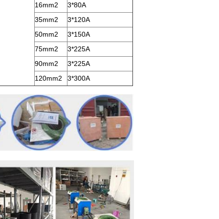
16mm2
3*80A
35mm2
3*120A
50mm2
3*150A
75mm2
3*225A
90mm2
3*225A
120mm2
3*300A