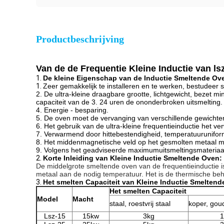
Productbeschrijving
Van de de Frequentie Kleine Inductie van l
1.
De kleine Eigenschap van de Inductie Smeltende Ov
1.
Zeer gemakkelijk te installeren en te werken, bestudeer s
2. De ultra-kleine draagbare grootte, lichtgewicht, bezet m
capaciteit van de 3. 24 uren de ononderbroken uitsmelting.
4. Energie - besparing.
5. De oven moet de vervanging van verschillende gewichten,
6. Het gebruik van de ultra-kleine frequentieinductie het v
7. Verwarmend door hittebestendigheid, temperatuuruniform
8. Het middenmagnetische veld op het gesmolten metaal me
9. Volgens het geadviseerde maximumuitsmeltingsmateriaal 
2.
Korte Inleiding van Kleine Inductie Smeltende Oven:
De middelgrote smeltende oven van de frequentieinductie i
metaal aan de nodig temperatuur. Het is de thermische beha
3.
Het smelten Capaciteit van Kleine Inductie Smeltend
Het smelten Capaciteit
Model
Macht
staal, roestvrij staal
koper, goud
Lsz-15
15kw
3kg
1