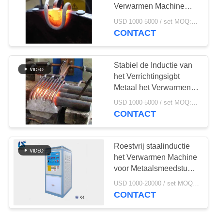
Verwarmen Machine
voor Diamond Tool
USD 1000-5000 / set MOQ:1 reeks
Soldering
CONTACT
122
inductie dovende
Stabiel de Inductie van
machine
het Verrichtingsigbt
Metaal het Verwarmen
Smeedstukmateriaal
USD 1000-5000 / set MOQ:1 reeks
Geen Lawaai
CONTACT
91
Roestvrij staalinductie
Inductie Solderende
het Verwarmen Machine
voor Metaalsmeedstuk
Machine
Aangepaste Kleur
USD 1000-20000 / set MOQ:1 set
CONTACT