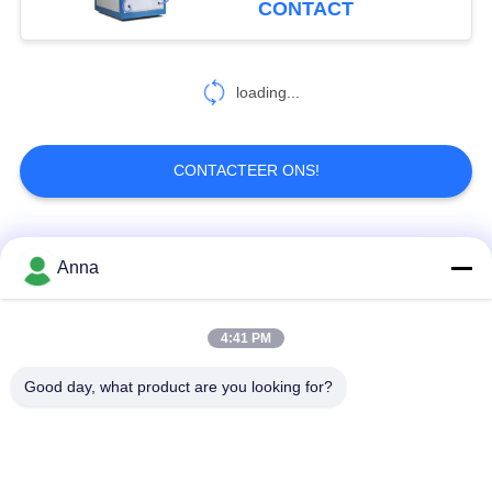
CONTACT
Verwarmen
10
loading...
open lijn koeltoren
CONTACTEER ONS!
populaire categorieën
Alle
Anna
13
Kuiltype
inductie smeltende
Grote Smeltende
4:41 PM
Aanmakende Oven
oven
Oven
Good day, what product are you looking for?
Kleine Inductie
Inductie het
Smeltende Oven
Verwarmen Machine