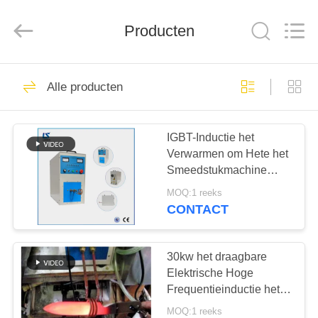
Zhengzhou
Lanshuo
Electronics
Co.,
Producten
Ltd.
All
Rights
Reserved.
HUIS
129
Alle producten
inductie smeltende
PRODUCTEN
oven
IGBT-Inductie het
Verwarmen om Hete het
ONGEVEER
Smeedstukmachine
ONS
30kw van het
MOQ:1 reeks
Barbeëindigen
CONTACT
90
FABRIEKSREIS
Grote Smeltende
30kw het draagbare
KWALITEITSCONTROLE
Elektrische Hoge
Oven
Frequentieinductie het
Verwarmen
MOQ:1 reeks