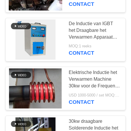
CONTACTEER
Geïntegreerde Ontwerp
CONTACT
van de
ONS
Smeedstukmachine
De Inductie van IGBT
27
NIEUWS
het Draagbare het
Kleine Inductie
Verwarmen Apparaat
van de Machine30kw
VERZOEK
Smeltende Oven
MOQ:1 reeks
Hoge Frequentie
CONTACT
OM EEN
CITAAT
Elektrische Inductie het
Verwarmen Machine
SITEMAP
30kw voor de Frequentie
204
van
USD 1000-5000 / set MOQ:1 reeks
Inductie het
Smeedstuksuperaudio
CONTACT
PRIVACYBELEID
Verwarmen Machine
30kw draagbare
Solderende Inductie het