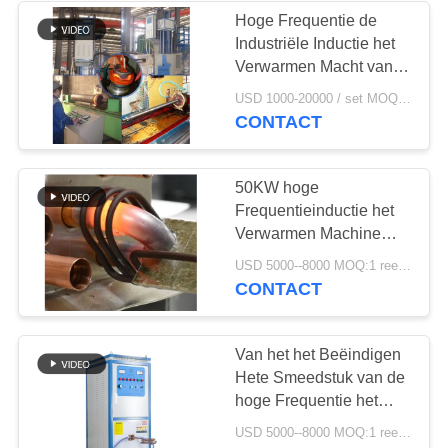
Hoge Frequentie de
Industriële Inductie het
18
Verwarmen Macht van
CNC Dovende
de Materiaal60kw
USD 1000-20000 / set MOQ:1 reeks
Maximum Input
CONTACT
Machine
50KW hoge
Frequentieinductie het
Verwarmen Machine
voor Smeltend
21
USD 5000--8000 MOQ:1 reeks
Lassensmeedstuk
CONTACT
gesloten lijn
koeltoren
Van het het Beëindigen
Hete Smeedstuk van de
hoge Frequentie het
Ronde Bar de
USD 5000--8000 MOQ:1 reeks
Machine50kw Inductie