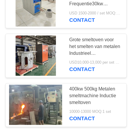
Frequentie30kw
Elektrische Inductie voor
USD 1500-2000 / set MOQ:1 reeks
Smeltend Metaal
CONTACT
128
inductie dovende
Grote smeltoven voor
machine
het smelten van metalen
Industrieel
smeltapparatuur
USD10,000-13,000 per set MOQ:1 set
CONTACT
91
400kw 500kg Metalen
Inductie Solderende
smeltmachine Inductie
smeltoven
Machine
10000-13000 MOQ:1 set
CONTACT