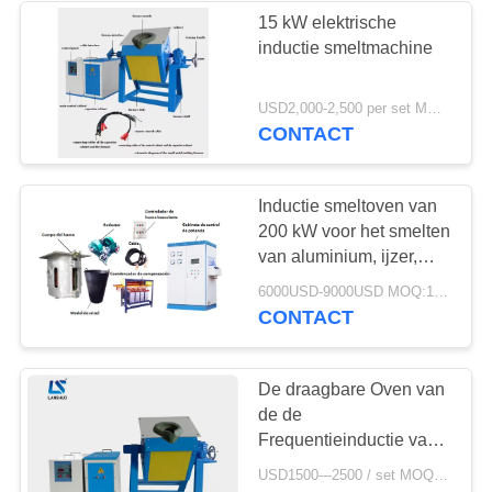
15 kW elektrische
inductie smeltmachine
19
CNC Dovende
USD2,000-2,500 per set MOQ:1
CONTACT
Machine
Inductie smeltoven van
200 kW voor het smelten
van aluminium, ijzer,
staal, goud, zilver,
21
6000USD-9000USD MOQ:1 set
roestvrij staal, silicon
CONTACT
gesloten lijn
gecontroleerd 200 kW-
oven
koeltoren
De draagbare Oven van
de de
Frequentieinductie van
15kw Middelgrote voor
USD1500---2500 / set MOQ:1 set
Smelten van metaal