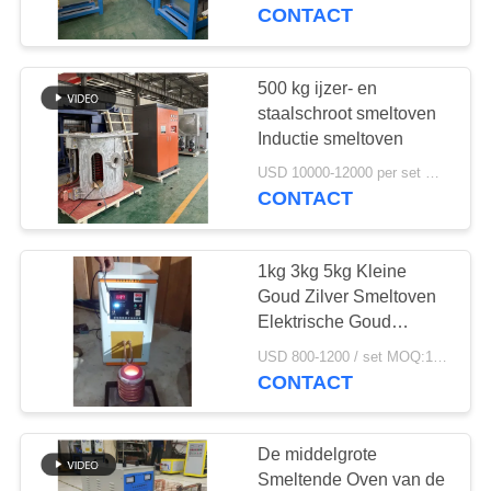
CONTACTEER
CONTACT
ONS
500 kg ijzer- en
30
NIEUWS
staalschroot smeltoven
Kleine Inductie
Inductie smeltoven
VERZOEK
Smeltende Oven
USD 10000-12000 per set MOQ:1 set
CONTACT
OM EEN
CITAAT
1kg 3kg 5kg Kleine
Goud Zilver Smeltoven
SITEMAP
Elektrische Goud
205
Smeltpot
USD 800-1200 / set MOQ:1 SET
Inductie het
CONTACT
PRIVACYBELEID
Verwarmen Machine
De middelgrote
Smeltende Oven van de