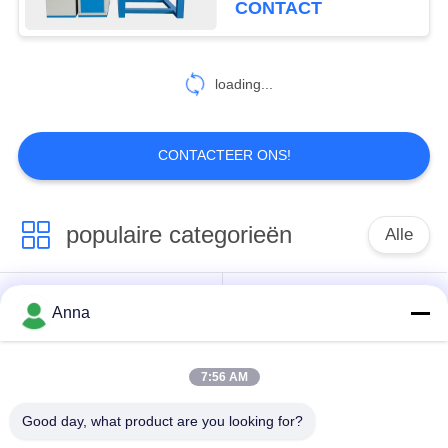
CONTACT
Gemakkelijke Controle
10
loading...
open lijn koeltoren
CONTACTEER ONS!
populaire categorieën
Alle
13
Kuiltype
inductie smeltende
Grote Smeltende
Anna
Aanmakende Oven
oven
Oven
7:56 AM
Kleine Inductie
Inductie het
Smeltende Oven
Verwarmen Machine
Good day, what product are you looking for?